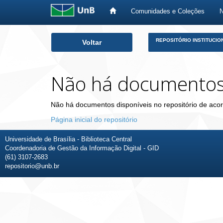
Comunidades e Coleções
Skip
REPOSITÓRIO INSTITUCIO
Voltar
navigation
Não há documento
Não há documentos disponíveis no repositório de acor
Página inicial do repositório
Universidade de Brasília - Biblioteca Central
Coordenadoria de Gestão da Informação Digital - GID
(61) 3107-2683
repositorio@unb.br