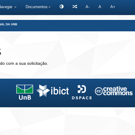
Navegar
Documentos
A-
A
A+
NAL DA UNB
s
do com a sua solicitação.