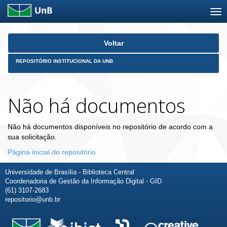
Skip
Voltar
navigation
REPOSITÓRIO INSTITUCIONAL DA UNB
Não há documentos
Não há documentos disponíveis no repositório de acordo com a
sua solicitação.
Página inicial do repositório
Universidade de Brasília - Biblioteca Central
Coordenadoria de Gestão da Informação Digital - GID
(61) 3107-2683
repositorio@unb.br