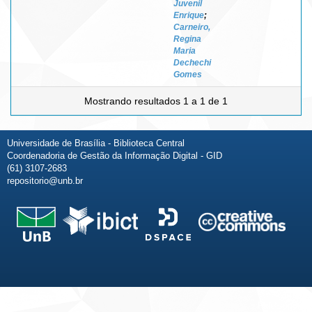
Juvenil
Enrique
;
Carneiro,
Regina
Maria
Dechechi
Gomes
Mostrando resultados 1 a 1 de 1
Universidade de Brasília - Biblioteca Central
Coordenadoria de Gestão da Informação Digital - GID
(61) 3107-2683
repositorio@unb.br
Fale conosco