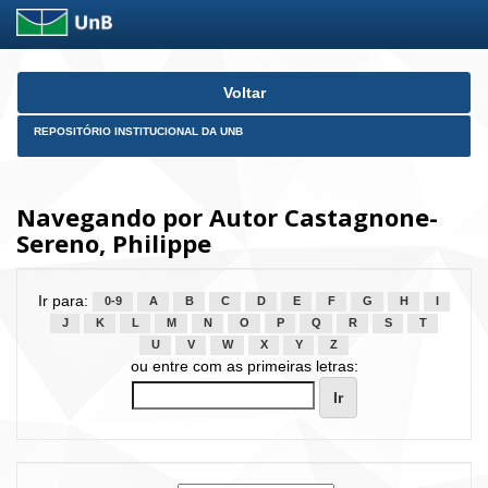
Skip
Voltar
navigation
REPOSITÓRIO INSTITUCIONAL DA UNB
Navegando por Autor Castagnone-
Sereno, Philippe
Ir para:
0-9
A
B
C
D
E
F
G
H
I
J
K
L
M
N
O
P
Q
R
S
T
U
V
W
X
Y
Z
ou entre com as primeiras letras: