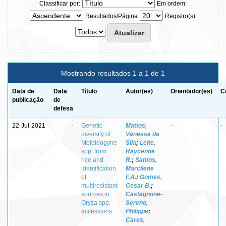
Classificar por:
Em ordem:
Resultados/Página
Registro(s):
Mostrando resultados 1 a 1 de 1
Data de
Data
Título
Autor(es)
Orientador(es)
C
publicação
de
defesa
22-Jul-2021
-
Genetic
Mattos,
-
-
diversity of
Vanessa da
Meloidogyne
Sila
;
Leite,
spp. from
Raycenne
rice and
R.
;
Santos,
identification
Marcilene
of
F.A.
;
Gomes,
multiresistant
Cesar B.
;
sources in
Castagnone-
Oryza spp.
Sereno,
accessions
Philippe
;
Cares,