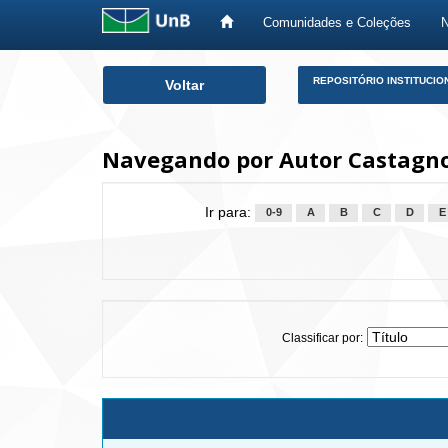
Comunidades e Coleções
Skip
REPOSITÓRIO INSTITUCIO
Voltar
navigation
Navegando por Autor Castagno
Ir para:
0-9
A
B
C
D
E
Classificar por: