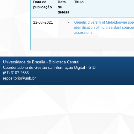
Data de
Data
Título
publicação
de
defesa
22-Jul-2021
-
Genetic diversity of Meloidogyne spp
identification of multiresistant sourc
accessions
Universidade de Brasília - Biblioteca Central
Coordenadoria de Gestão da Informação Digital - GID
(61) 3107-2683
repositorio@unb.br