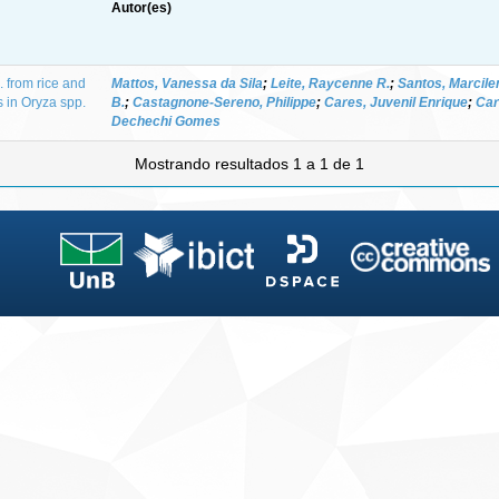
Autor(es)
. from rice and
Mattos, Vanessa da Sila
;
Leite, Raycenne R.
;
Santos, Marcile
es in Oryza spp.
B.
;
Castagnone-Sereno, Philippe
;
Cares, Juvenil Enrique
;
Car
Dechechi Gomes
Mostrando resultados 1 a 1 de 1