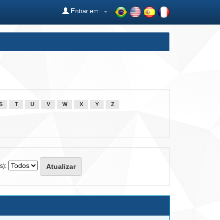
Entrar em:
S
T
U
V
W
X
Y
Z
s):