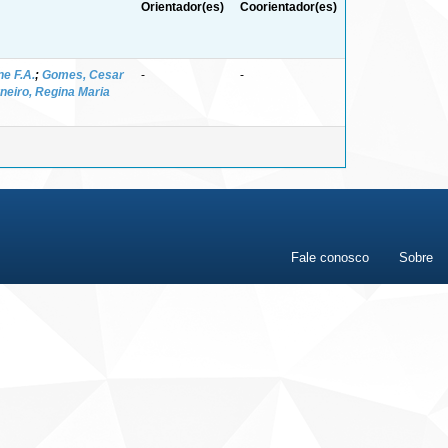
Orientador(es)
Coorientador(es)
ne F.A.
;
Gomes, Cesar
-
-
neiro, Regina Maria
Fale conosco
Sobre