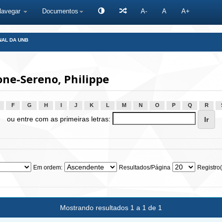
Navegar
Documentos
A-
A
A+
NAL DA UNB
ne-Sereno, Philippe
F
G
H
I
J
K
L
M
N
O
P
Q
R
ou entre com as primeiras letras:
Em ordem:
Resultados/Página
Registro(
Mostrando resultados 1 a 1 de 1