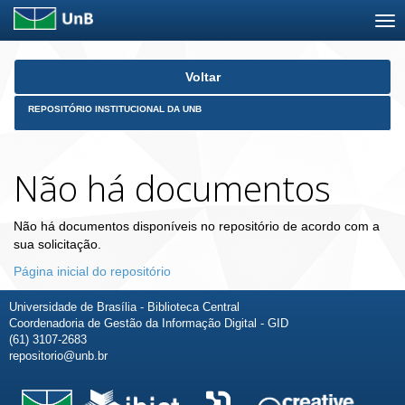
Skip
Voltar
navigation
REPOSITÓRIO INSTITUCIONAL DA UNB
Não há documentos
Não há documentos disponíveis no repositório de acordo com a
sua solicitação.
Página inicial do repositório
Universidade de Brasília - Biblioteca Central
Coordenadoria de Gestão da Informação Digital - GID
(61) 3107-2683
repositorio@unb.br