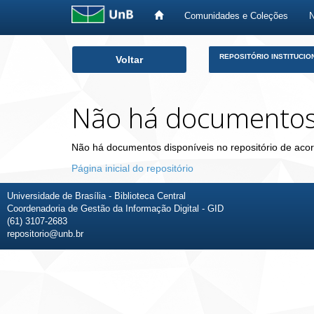
Comunidades e Coleções
Skip
REPOSITÓRIO INSTITUCIO
Voltar
navigation
Não há documento
Não há documentos disponíveis no repositório de acor
Página inicial do repositório
Universidade de Brasília - Biblioteca Central
Coordenadoria de Gestão da Informação Digital - GID
(61) 3107-2683
repositorio@unb.br