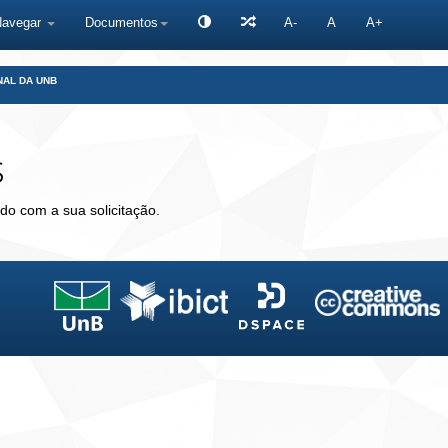
Navegar
Documentos
A-
A
A+
NAL DA UNB
s
do com a sua solicitação.