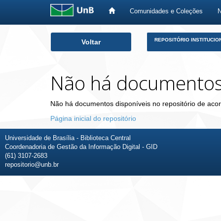
Comunidades e Coleções
Skip
REPOSITÓRIO INSTITUCIO
Voltar
navigation
Não há documento
Não há documentos disponíveis no repositório de acor
Página inicial do repositório
Universidade de Brasília - Biblioteca Central
Coordenadoria de Gestão da Informação Digital - GID
(61) 3107-2683
repositorio@unb.br