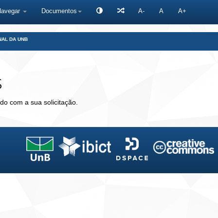
Navegar
Documentos
A-
A
A+
NAL DA UNB
s
do com a sua solicitação.