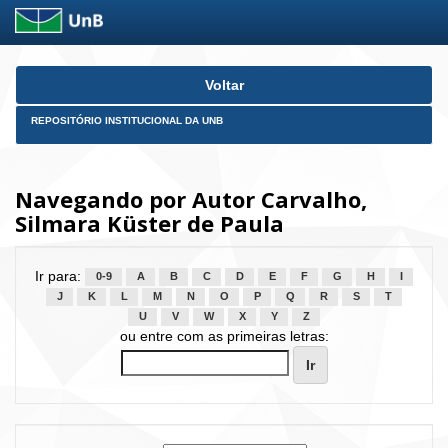
Skip
Voltar
navigation
REPOSITÓRIO INSTITUCIONAL DA UNB
Navegando por Autor Carvalho,
Silmara Küster de Paula
Ir para:
0-9
A
B
C
D
E
F
G
H
I
J
K
L
M
N
O
P
Q
R
S
T
U
V
W
X
Y
Z
ou entre com as primeiras letras: