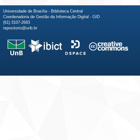
Universidade de Brasília - Biblioteca Central
Coordenadoria de Gestão da Informação Digital - GID
(61) 3107-2683
repositorio@unb.br
Fale conosco
Sobre