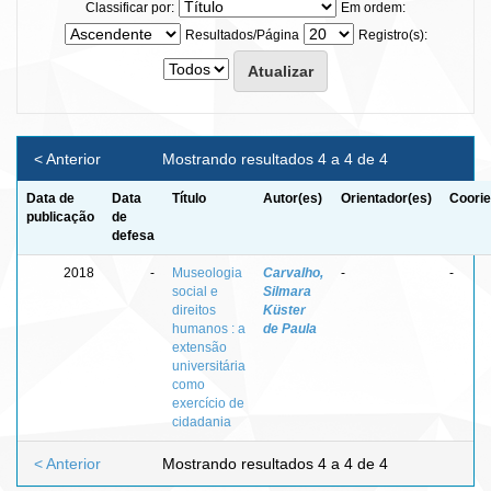
Classificar por:
Em ordem:
Resultados/Página
Registro(s):
< Anterior
Mostrando resultados 4 a 4 de 4
Data de
Data
Título
Autor(es)
Orientador(es)
Coorie
publicação
de
defesa
2018
-
Museologia
Carvalho,
-
-
social e
Silmara
direitos
Küster
humanos : a
de Paula
extensão
universitária
como
exercício de
cidadania
< Anterior
Mostrando resultados 4 a 4 de 4