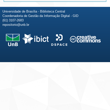
Universidade de Brasília - Biblioteca Central
Coordenadoria de Gestão da Informação Digital - GID
(61) 3107-2683
repositorio@unb.br
Fale conosco
Sobre