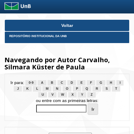
Skip
Voltar
navigation
REPOSITÓRIO INSTITUCIONAL DA UNB
Navegando por Autor Carvalho,
Silmara Küster de Paula
Ir para:
0-9
A
B
C
D
E
F
G
H
I
J
K
L
M
N
O
P
Q
R
S
T
U
V
W
X
Y
Z
ou entre com as primeiras letras: