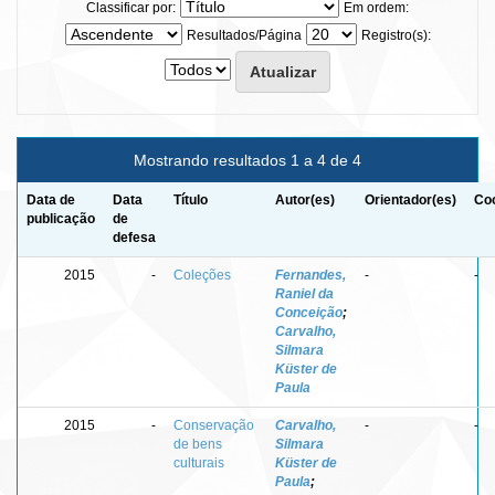
Classificar por:
Em ordem:
Resultados/Página
Registro(s):
Mostrando resultados 1 a 4 de 4
Data de
Data
Título
Autor(es)
Orientador(es)
Coo
publicação
de
defesa
2015
-
Coleções
Fernandes,
-
-
Raniel da
Conceição
;
Carvalho,
Silmara
Küster de
Paula
2015
-
Conservação
Carvalho,
-
-
de bens
Silmara
culturais
Küster de
Paula
;