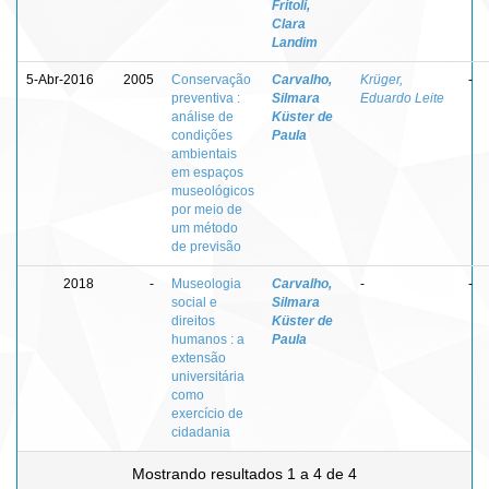
Fritoli,
Clara
Landim
5-Abr-2016
2005
Conservação
Carvalho,
Krüger,
-
preventiva :
Silmara
Eduardo Leite
análise de
Küster de
condições
Paula
ambientais
em espaços
museológicos
por meio de
um método
de previsão
2018
-
Museologia
Carvalho,
-
-
social e
Silmara
direitos
Küster de
humanos : a
Paula
extensão
universitária
como
exercício de
cidadania
Mostrando resultados 1 a 4 de 4