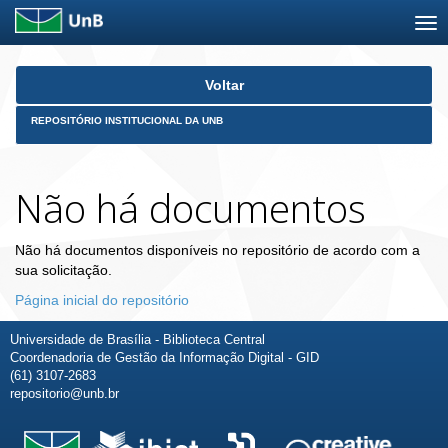
Skip
Voltar
navigation
REPOSITÓRIO INSTITUCIONAL DA UNB
Não há documentos
Não há documentos disponíveis no repositório de acordo com a
sua solicitação.
Página inicial do repositório
Universidade de Brasília - Biblioteca Central
Coordenadoria de Gestão da Informação Digital - GID
(61) 3107-2683
repositorio@unb.br