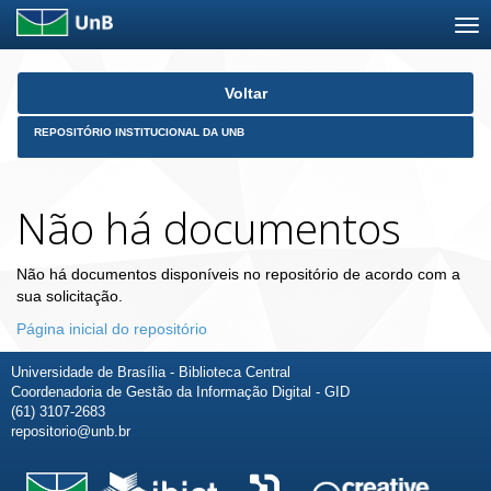
Skip
Voltar
navigation
REPOSITÓRIO INSTITUCIONAL DA UNB
Não há documentos
Não há documentos disponíveis no repositório de acordo com a
sua solicitação.
Página inicial do repositório
Universidade de Brasília - Biblioteca Central
Coordenadoria de Gestão da Informação Digital - GID
(61) 3107-2683
repositorio@unb.br