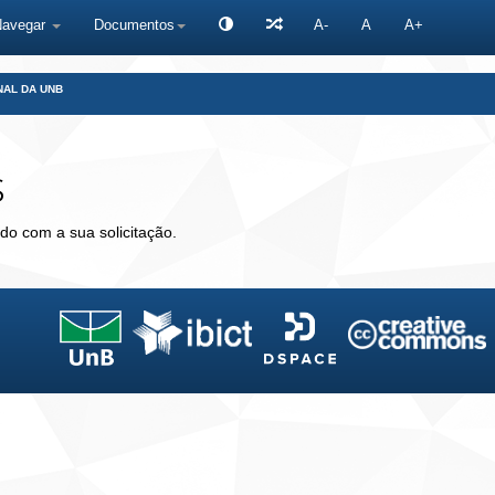
Navegar
Documentos
A-
A
A+
NAL DA UNB
s
do com a sua solicitação.