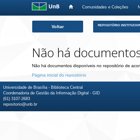
Comunidades e Coleções
Skip
REPOSITÓRIO INSTITUCIO
Voltar
navigation
Não há documento
Não há documentos disponíveis no repositório de acor
Página inicial do repositório
Universidade de Brasília - Biblioteca Central
Coordenadoria de Gestão da Informação Digital - GID
(61) 3107-2683
repositorio@unb.br