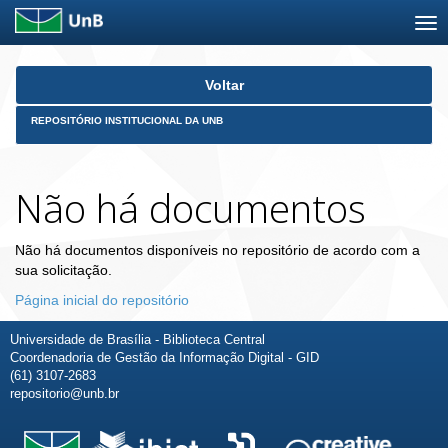
Skip
Voltar
navigation
REPOSITÓRIO INSTITUCIONAL DA UNB
Não há documentos
Não há documentos disponíveis no repositório de acordo com a
sua solicitação.
Página inicial do repositório
Universidade de Brasília - Biblioteca Central
Coordenadoria de Gestão da Informação Digital - GID
(61) 3107-2683
repositorio@unb.br