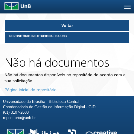
Skip
Voltar
navigation
REPOSITÓRIO INSTITUCIONAL DA UNB
Não há documentos
Não há documentos disponíveis no repositório de acordo com a
sua solicitação.
Página inicial do repositório
Universidade de Brasília - Biblioteca Central
Coordenadoria de Gestão da Informação Digital - GID
(61) 3107-2683
repositorio@unb.br