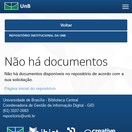
Skip
Voltar
navigation
REPOSITÓRIO INSTITUCIONAL DA UNB
Não há documentos
Não há documentos disponíveis no repositório de acordo com a
sua solicitação.
Página inicial do repositório
Universidade de Brasília - Biblioteca Central
Coordenadoria de Gestão da Informação Digital - GID
(61) 3107-2683
repositorio@unb.br