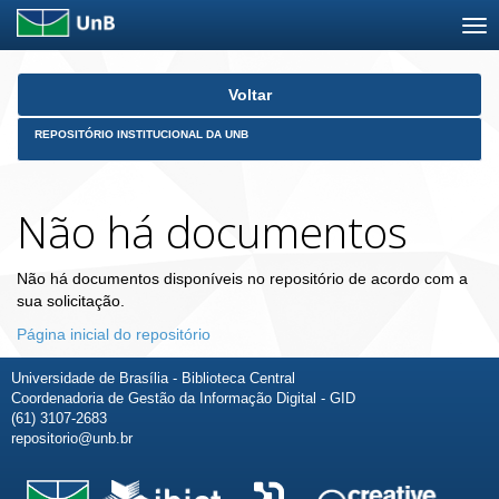
Skip
Voltar
navigation
REPOSITÓRIO INSTITUCIONAL DA UNB
Não há documentos
Não há documentos disponíveis no repositório de acordo com a
sua solicitação.
Página inicial do repositório
Universidade de Brasília - Biblioteca Central
Coordenadoria de Gestão da Informação Digital - GID
(61) 3107-2683
repositorio@unb.br