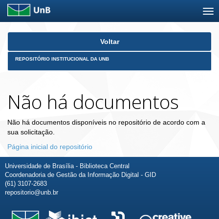
Skip
Voltar
navigation
REPOSITÓRIO INSTITUCIONAL DA UNB
Não há documentos
Não há documentos disponíveis no repositório de acordo com a
sua solicitação.
Página inicial do repositório
Universidade de Brasília - Biblioteca Central
Coordenadoria de Gestão da Informação Digital - GID
(61) 3107-2683
repositorio@unb.br