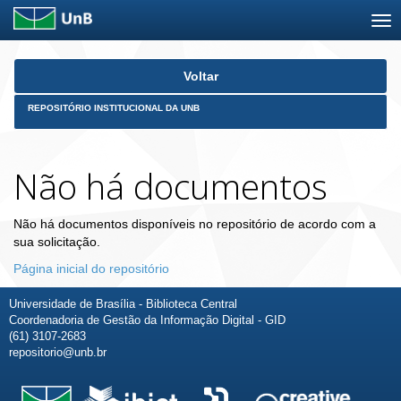
Skip
Voltar
navigation
REPOSITÓRIO INSTITUCIONAL DA UNB
Não há documentos
Não há documentos disponíveis no repositório de acordo com a
sua solicitação.
Página inicial do repositório
Universidade de Brasília - Biblioteca Central
Coordenadoria de Gestão da Informação Digital - GID
(61) 3107-2683
repositorio@unb.br