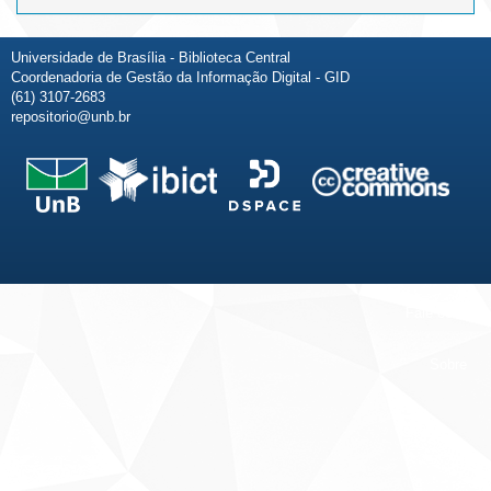
Universidade de Brasília - Biblioteca Central
Coordenadoria de Gestão da Informação Digital - GID
(61) 3107-2683
repositorio@unb.br
Fale conosco
Sobre