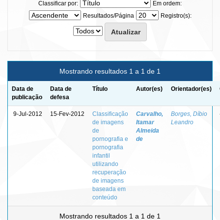
Classificar por:
Em ordem:
Resultados/Página
Registro(s):
Mostrando resultados 1 a 1 de 1
Data de
Data de
Título
Autor(es)
Orientador(es)
publicação
defesa
9-Jul-2012
15-Fev-2012
Classificação
Carvalho,
Borges, Díbio
de imagens
Itamar
Leandro
de
Almeida
pornografia e
de
pornografia
infantil
utilizando
recuperação
de imagens
baseada em
conteúdo
Mostrando resultados 1 a 1 de 1