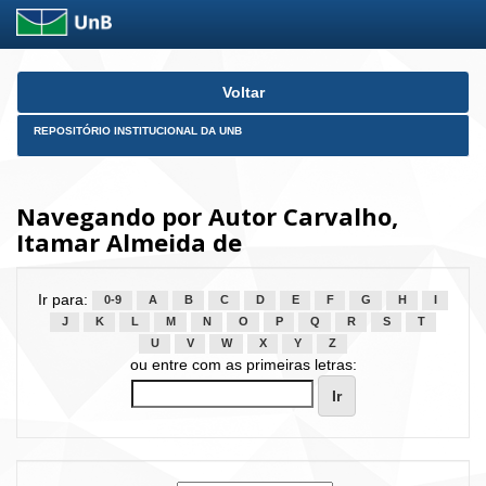
Skip
Voltar
navigation
REPOSITÓRIO INSTITUCIONAL DA UNB
Navegando por Autor Carvalho,
Itamar Almeida de
Ir para:
0-9
A
B
C
D
E
F
G
H
I
J
K
L
M
N
O
P
Q
R
S
T
U
V
W
X
Y
Z
ou entre com as primeiras letras: