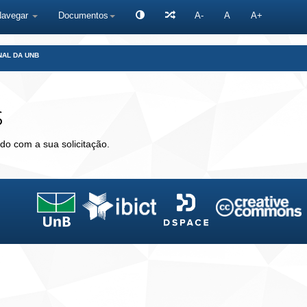
Navegar
Documentos
A-
A
A+
NAL DA UNB
s
do com a sua solicitação.