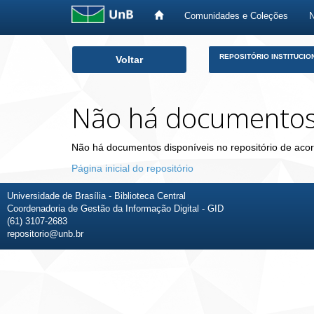
Comunidades e Coleções
Skip
REPOSITÓRIO INSTITUCIO
Voltar
navigation
Não há documento
Não há documentos disponíveis no repositório de acor
Página inicial do repositório
Universidade de Brasília - Biblioteca Central
Coordenadoria de Gestão da Informação Digital - GID
(61) 3107-2683
repositorio@unb.br