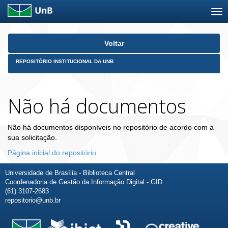
Skip
Voltar
navigation
REPOSITÓRIO INSTITUCIONAL DA UNB
Não há documentos
Não há documentos disponíveis no repositório de acordo com a
sua solicitação.
Página inicial do repositório
Universidade de Brasília - Biblioteca Central
Coordenadoria de Gestão da Informação Digital - GID
(61) 3107-2683
repositorio@unb.br