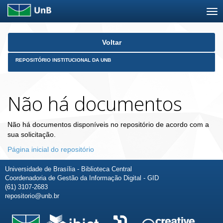
Skip
Voltar
navigation
REPOSITÓRIO INSTITUCIONAL DA UNB
Não há documentos
Não há documentos disponíveis no repositório de acordo com a
sua solicitação.
Página inicial do repositório
Universidade de Brasília - Biblioteca Central
Coordenadoria de Gestão da Informação Digital - GID
(61) 3107-2683
repositorio@unb.br