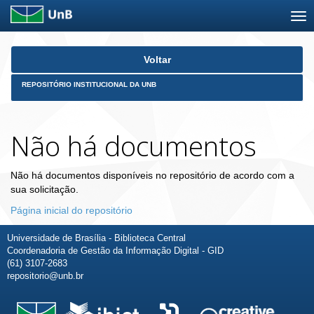
Skip
Voltar
navigation
REPOSITÓRIO INSTITUCIONAL DA UNB
Não há documentos
Não há documentos disponíveis no repositório de acordo com a
sua solicitação.
Página inicial do repositório
Universidade de Brasília - Biblioteca Central
Coordenadoria de Gestão da Informação Digital - GID
(61) 3107-2683
repositorio@unb.br