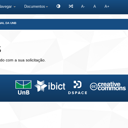
Navegar
Documentos
A-
A
A+
NAL DA UNB
s
do com a sua solicitação.