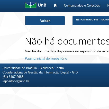
Comunidades e Coleções
Skip
REPOSITÓRIO INSTITUCIO
Voltar
navigation
Não há documento
Não há documentos disponíveis no repositório de acor
Página inicial do repositório
Universidade de Brasília - Biblioteca Central
Coordenadoria de Gestão da Informação Digital - GID
(61) 3107-2683
repositorio@unb.br