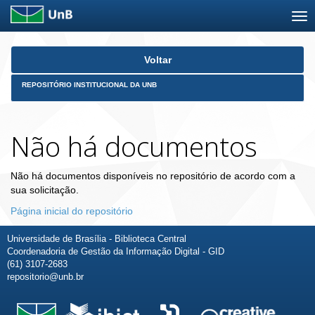
Skip
Voltar
navigation
REPOSITÓRIO INSTITUCIONAL DA UNB
Não há documentos
Não há documentos disponíveis no repositório de acordo com a
sua solicitação.
Página inicial do repositório
Universidade de Brasília - Biblioteca Central
Coordenadoria de Gestão da Informação Digital - GID
(61) 3107-2683
repositorio@unb.br