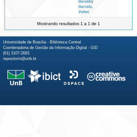
Geraldo
;
Garrafa,
Volnei
Mostrando resultados 1 a 1 de 1
Universidade de Brasília - Biblioteca Central
Coordenadoria de Gestão da Informação Digital - GID
(61) 3107-2683
repositorio@unb.br
Fale conosco
Sobre