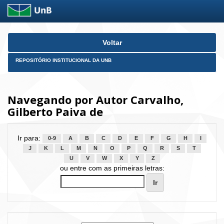
Skip
Voltar
navigation
REPOSITÓRIO INSTITUCIONAL DA UNB
Navegando por Autor Carvalho,
Gilberto Paiva de
Ir para:
0-9
A
B
C
D
E
F
G
H
I
J
K
L
M
N
O
P
Q
R
S
T
U
V
W
X
Y
Z
ou entre com as primeiras letras: