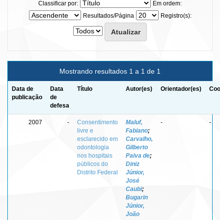
Classificar por:
Em ordem:
Resultados/Página
Registro(s):
Mostrando resultados 1 a 1 de 1
Data de
Data
Título
Autor(es)
Orientador(es)
Coo
publicação
de
defesa
2007
-
Consentimento
Maluf,
-
-
livre e
Fabiano
;
esclarecido em
Carvalho,
odontologia
Gilberto
nos hospitais
Paiva de
;
públicos do
Diniz
Distrito Federal
Júnior,
José
Caubi
;
Bugarin
Júnior,
João