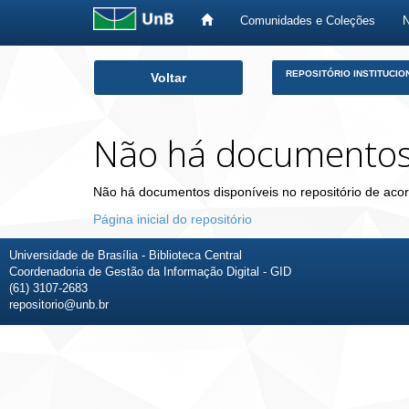
Comunidades e Coleções
Skip
REPOSITÓRIO INSTITUCIO
Voltar
navigation
Não há documento
Não há documentos disponíveis no repositório de acor
Página inicial do repositório
Universidade de Brasília - Biblioteca Central
Coordenadoria de Gestão da Informação Digital - GID
(61) 3107-2683
repositorio@unb.br