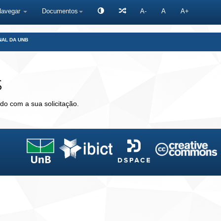
Navegar
Documentos
A-
A
A+
NAL DA UNB
s
do com a sua solicitação.