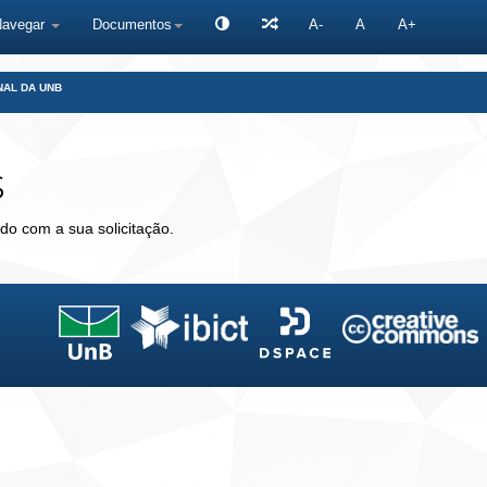
Navegar
Documentos
A-
A
A+
NAL DA UNB
s
do com a sua solicitação.