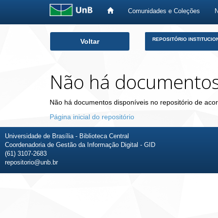
Comunidades e Coleções
Skip
REPOSITÓRIO INSTITUCIO
Voltar
navigation
Não há documento
Não há documentos disponíveis no repositório de acor
Página inicial do repositório
Universidade de Brasília - Biblioteca Central
Coordenadoria de Gestão da Informação Digital - GID
(61) 3107-2683
repositorio@unb.br