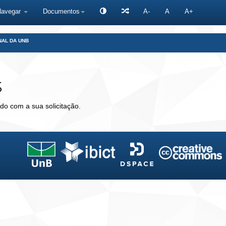
Navegar
Documentos
A-
A
A+
NAL DA UNB
s
do com a sua solicitação.