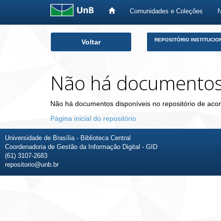
Comunidades e Coleções
Skip
REPOSITÓRIO INSTITUCIO
Voltar
navigation
Não há documento
Não há documentos disponíveis no repositório de acor
Página inicial do repositório
Universidade de Brasília - Biblioteca Central
Coordenadoria de Gestão da Informação Digital - GID
(61) 3107-2683
repositorio@unb.br