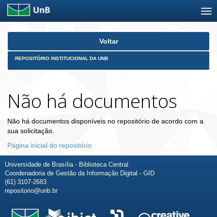
Skip
Voltar
navigation
REPOSITÓRIO INSTITUCIONAL DA UNB
Não há documentos
Não há documentos disponíveis no repositório de acordo com a
sua solicitação.
Página inicial do repositório
Universidade de Brasília - Biblioteca Central
Coordenadoria de Gestão da Informação Digital - GID
(61) 3107-2683
repositorio@unb.br