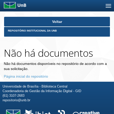
Skip
Voltar
navigation
REPOSITÓRIO INSTITUCIONAL DA UNB
Não há documentos
Não há documentos disponíveis no repositório de acordo com a
sua solicitação.
Página inicial do repositório
Universidade de Brasília - Biblioteca Central
Coordenadoria de Gestão da Informação Digital - GID
(61) 3107-2683
repositorio@unb.br