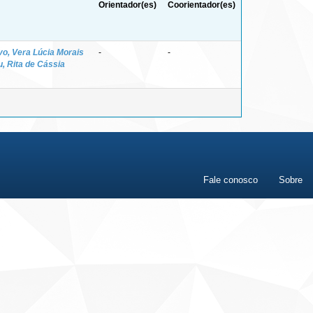
Orientador(es)
Coorientador(es)
vo, Vera Lúcia Morais
-
-
, Rita de Cássia
Fale conosco
Sobre