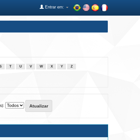
Entrar em:
S
T
U
V
W
X
Y
Z
s):