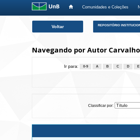
Comunidades e Coleções
Skip
REPOSITÓRIO INSTITUCIO
Voltar
navigation
Navegando por Autor Carvalho
Ir para:
0-9
A
B
C
D
E
Classificar por: