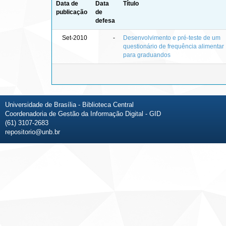
Data de
Data
Título
publicação
de
defesa
Set-2010
-
Desenvolvimento e pré-teste de um
questionário de frequência alimentar
para graduandos
Universidade de Brasília - Biblioteca Central
Coordenadoria de Gestão da Informação Digital - GID
(61) 3107-2683
repositorio@unb.br