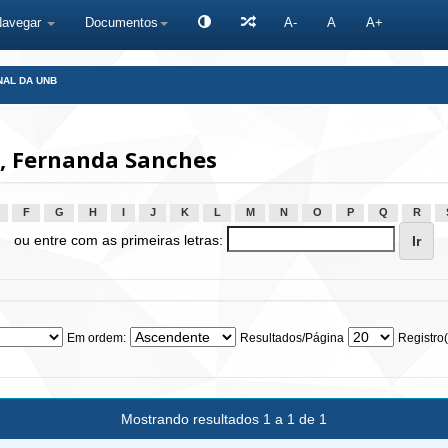
Navegar
Documentos
A-
A
A+
NAL DA UNB
, Fernanda Sanches
F
G
H
I
J
K
L
M
N
O
P
Q
R
ou entre com as primeiras letras:
Em ordem:
Resultados/Página
Registro(
Mostrando resultados 1 a 1 de 1