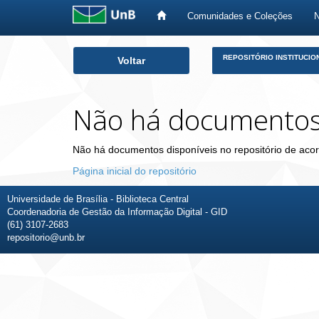
Comunidades e Coleções
Skip
REPOSITÓRIO INSTITUCIO
Voltar
navigation
Não há documento
Não há documentos disponíveis no repositório de acor
Página inicial do repositório
Universidade de Brasília - Biblioteca Central
Coordenadoria de Gestão da Informação Digital - GID
(61) 3107-2683
repositorio@unb.br