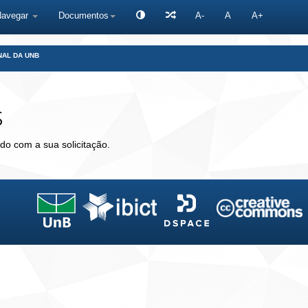
Navegar
Documentos
A-
A
A+
NAL DA UNB
s
do com a sua solicitação.