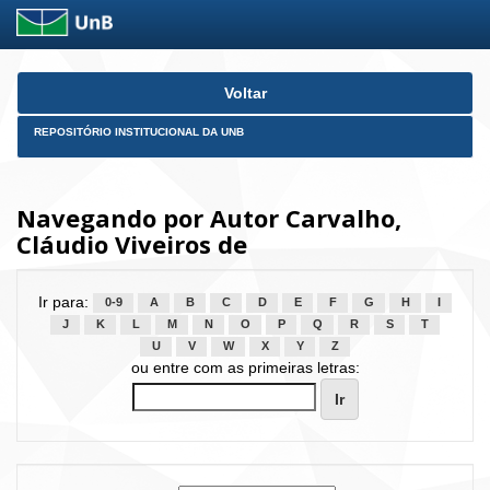
Skip
Voltar
navigation
REPOSITÓRIO INSTITUCIONAL DA UNB
Navegando por Autor Carvalho,
Cláudio Viveiros de
Ir para:
0-9
A
B
C
D
E
F
G
H
I
J
K
L
M
N
O
P
Q
R
S
T
U
V
W
X
Y
Z
ou entre com as primeiras letras: