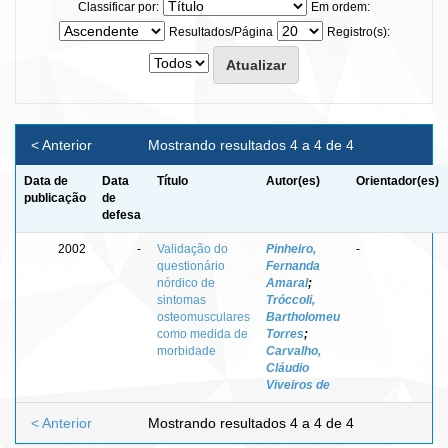
Classificar por:
Em ordem:
Resultados/Página
Registro(s):
< Anterior
Mostrando resultados 4 a 4 de 4
Data de
Data
Título
Autor(es)
Orientador(es)
publicação
de
defesa
2002
-
Validação do
Pinheiro,
-
questionário
Fernanda
nórdico de
Amaral
;
sintomas
Tróccoli,
osteomusculares
Bartholomeu
como medida de
Torres
;
morbidade
Carvalho,
Cláudio
Viveiros de
< Anterior
Mostrando resultados 4 a 4 de 4