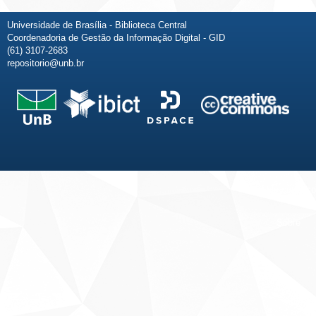
Universidade de Brasília - Biblioteca Central
Coordenadoria de Gestão da Informação Digital - GID
(61) 3107-2683
repositorio@unb.br
Fale conosco
Sobre