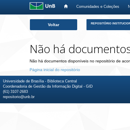
Comunidades e Coleções
Skip
REPOSITÓRIO INSTITUCIO
Voltar
navigation
Não há documento
Não há documentos disponíveis no repositório de acor
Página inicial do repositório
Universidade de Brasília - Biblioteca Central
Coordenadoria de Gestão da Informação Digital - GID
(61) 3107-2683
repositorio@unb.br