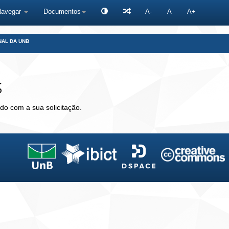
Navegar
Documentos
A-
A
A+
NAL DA UNB
s
do com a sua solicitação.