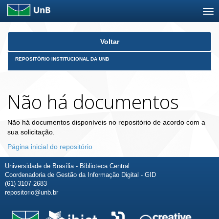
Skip
Voltar
navigation
REPOSITÓRIO INSTITUCIONAL DA UNB
Não há documentos
Não há documentos disponíveis no repositório de acordo com a
sua solicitação.
Página inicial do repositório
Universidade de Brasília - Biblioteca Central
Coordenadoria de Gestão da Informação Digital - GID
(61) 3107-2683
repositorio@unb.br