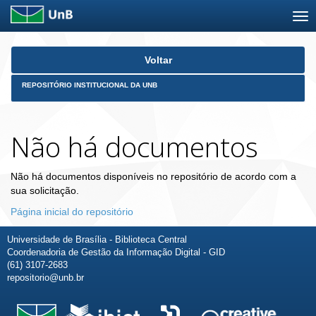
Skip
Voltar
navigation
REPOSITÓRIO INSTITUCIONAL DA UNB
Não há documentos
Não há documentos disponíveis no repositório de acordo com a
sua solicitação.
Página inicial do repositório
Universidade de Brasília - Biblioteca Central
Coordenadoria de Gestão da Informação Digital - GID
(61) 3107-2683
repositorio@unb.br