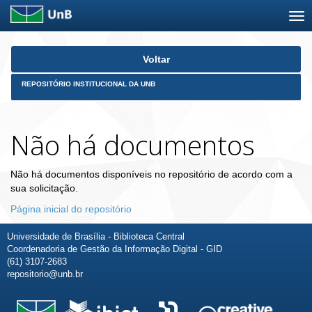
Skip
Voltar
navigation
REPOSITÓRIO INSTITUCIONAL DA UNB
Não há documentos
Não há documentos disponíveis no repositório de acordo com a
sua solicitação.
Página inicial do repositório
Universidade de Brasília - Biblioteca Central
Coordenadoria de Gestão da Informação Digital - GID
(61) 3107-2683
repositorio@unb.br