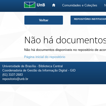
Comunidades e Coleções
Skip
REPOSITÓRIO INSTITUCIO
Voltar
navigation
Não há documento
Não há documentos disponíveis no repositório de acor
Página inicial do repositório
Universidade de Brasília - Biblioteca Central
Coordenadoria de Gestão da Informação Digital - GID
(61) 3107-2683
repositorio@unb.br