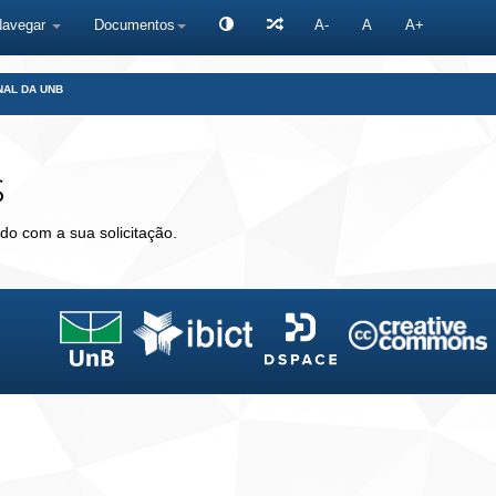
Navegar
Documentos
A-
A
A+
NAL DA UNB
s
do com a sua solicitação.