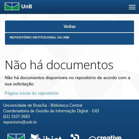
Skip
Voltar
navigation
REPOSITÓRIO INSTITUCIONAL DA UNB
Não há documentos
Não há documentos disponíveis no repositório de acordo com a
sua solicitação.
Página inicial do repositório
Universidade de Brasília - Biblioteca Central
Coordenadoria de Gestão da Informação Digital - GID
(61) 3107-2683
repositorio@unb.br