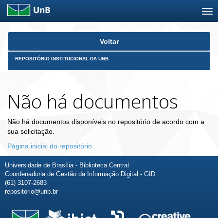
Skip
Voltar
navigation
REPOSITÓRIO INSTITUCIONAL DA UNB
Não há documentos
Não há documentos disponíveis no repositório de acordo com a
sua solicitação.
Página inicial do repositório
Universidade de Brasília - Biblioteca Central
Coordenadoria de Gestão da Informação Digital - GID
(61) 3107-2683
repositorio@unb.br