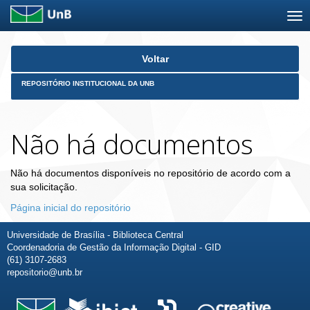
Skip
Voltar
navigation
REPOSITÓRIO INSTITUCIONAL DA UNB
Não há documentos
Não há documentos disponíveis no repositório de acordo com a
sua solicitação.
Página inicial do repositório
Universidade de Brasília - Biblioteca Central
Coordenadoria de Gestão da Informação Digital - GID
(61) 3107-2683
repositorio@unb.br