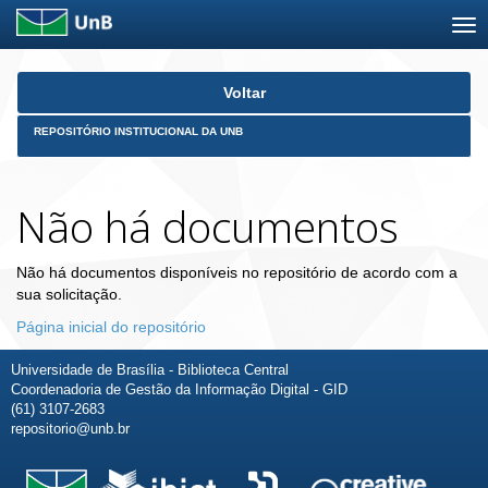
Skip
Voltar
navigation
REPOSITÓRIO INSTITUCIONAL DA UNB
Não há documentos
Não há documentos disponíveis no repositório de acordo com a
sua solicitação.
Página inicial do repositório
Universidade de Brasília - Biblioteca Central
Coordenadoria de Gestão da Informação Digital - GID
(61) 3107-2683
repositorio@unb.br