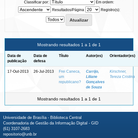
Classificar por:
Em ordem:
Resultados/Página
Registro(s):
Mostrando resultados 1 a 1 de 1
Data de
Data de
Título
Autor(es)
Orientador(es)
publicação
defesa
17-Out-2013
26-Jul-2013
Frei Caneca,
Carrijo,
Kirschner,
um
Liliane
Tereza Cristina
republicano?
Gonçalves
de Souza
Mostrando resultados 1 a 1 de 1
Universidade de Brasília - Biblioteca Central
Coordenadoria de Gestão da Informação Digital - GID
(61) 3107-2683
repositorio@unb.br