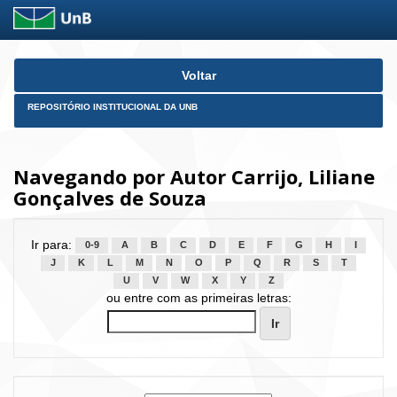
Skip
Voltar
navigation
REPOSITÓRIO INSTITUCIONAL DA UNB
Navegando por Autor Carrijo, Liliane
Gonçalves de Souza
Ir para:
0-9
A
B
C
D
E
F
G
H
I
J
K
L
M
N
O
P
Q
R
S
T
U
V
W
X
Y
Z
ou entre com as primeiras letras: