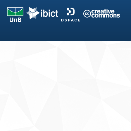
Fale conosco
Sobre