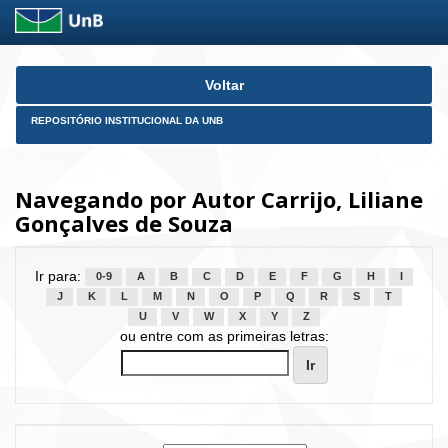
Skip
Voltar
navigation
REPOSITÓRIO INSTITUCIONAL DA UNB
Navegando por Autor Carrijo, Liliane
Gonçalves de Souza
Ir para:
0-9
A
B
C
D
E
F
G
H
I
J
K
L
M
N
O
P
Q
R
S
T
U
V
W
X
Y
Z
ou entre com as primeiras letras: