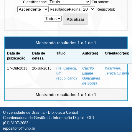
Classificar por:
Em ordem:
Resultados/Página
Registro(s):
Mostrando resultados 1 a 1 de 1
Data de
Data de
Título
Autor(es)
Orientador(es)
publicação
defesa
17-Out-2013
26-Jul-2013
Frei Caneca,
Carrijo,
Kirschner,
um
Liliane
Tereza Cristina
republicano?
Gonçalves
de Souza
Mostrando resultados 1 a 1 de 1
Universidade de Brasília - Biblioteca Central
Coordenadoria de Gestão da Informação Digital - GID
(61) 3107-2683
repositorio@unb.br