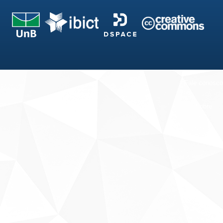
Fale conosco
Sobre