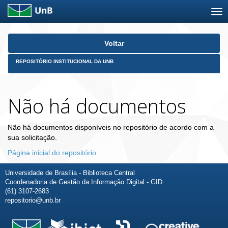
Skip
Voltar
navigation
REPOSITÓRIO INSTITUCIONAL DA UNB
Não há documentos
Não há documentos disponíveis no repositório de acordo com a
sua solicitação.
Página inicial do repositório
Universidade de Brasília - Biblioteca Central
Coordenadoria de Gestão da Informação Digital - GID
(61) 3107-2683
repositorio@unb.br