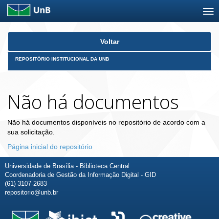
Skip
Voltar
navigation
REPOSITÓRIO INSTITUCIONAL DA UNB
Não há documentos
Não há documentos disponíveis no repositório de acordo com a
sua solicitação.
Página inicial do repositório
Universidade de Brasília - Biblioteca Central
Coordenadoria de Gestão da Informação Digital - GID
(61) 3107-2683
repositorio@unb.br