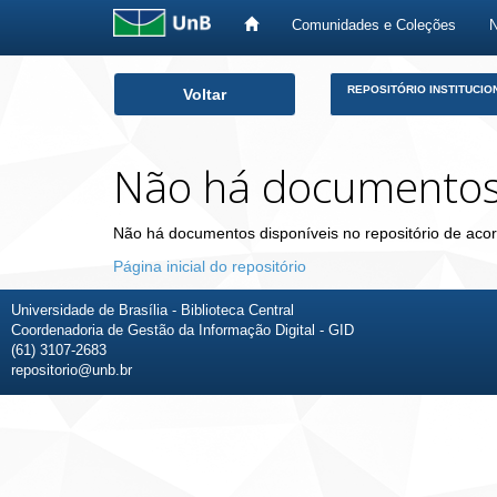
Comunidades e Coleções
Skip
REPOSITÓRIO INSTITUCIO
Voltar
navigation
Não há documento
Não há documentos disponíveis no repositório de acor
Página inicial do repositório
Universidade de Brasília - Biblioteca Central
Coordenadoria de Gestão da Informação Digital - GID
(61) 3107-2683
repositorio@unb.br