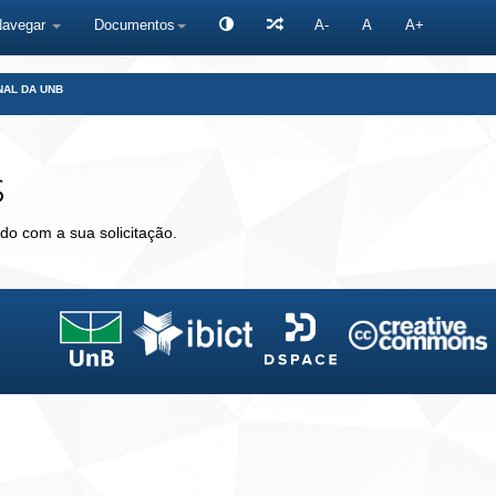
Navegar
Documentos
A-
A
A+
NAL DA UNB
s
do com a sua solicitação.