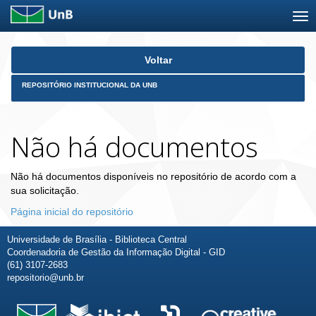
Skip
Voltar
navigation
REPOSITÓRIO INSTITUCIONAL DA UNB
Não há documentos
Não há documentos disponíveis no repositório de acordo com a
sua solicitação.
Página inicial do repositório
Universidade de Brasília - Biblioteca Central
Coordenadoria de Gestão da Informação Digital - GID
(61) 3107-2683
repositorio@unb.br