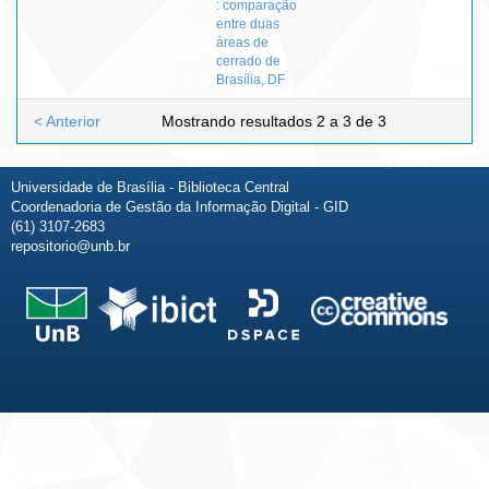
: comparação
entre duas
áreas de
cerrado de
Brasília, DF
< Anterior
Mostrando resultados 2 a 3 de 3
Universidade de Brasília - Biblioteca Central
Coordenadoria de Gestão da Informação Digital - GID
(61) 3107-2683
repositorio@unb.br
Fale conosco