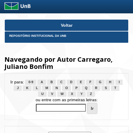
Skip
Voltar
navigation
REPOSITÓRIO INSTITUCIONAL DA UNB
Navegando por Autor Carregaro,
Juliano Bonfim
Ir para:
0-9
A
B
C
D
E
F
G
H
I
J
K
L
M
N
O
P
Q
R
S
T
U
V
W
X
Y
Z
ou entre com as primeiras letras: