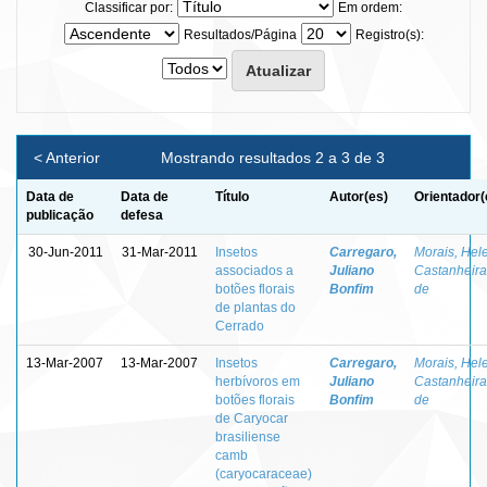
Classificar por:
Em ordem:
Resultados/Página
Registro(s):
< Anterior
Mostrando resultados 2 a 3 de 3
Data de
Data de
Título
Autor(es)
Orientador(
publicação
defesa
30-Jun-2011
31-Mar-2011
Insetos
Carregaro,
Morais, Hel
associados a
Juliano
Castanheira
botões florais
Bonfim
de
de plantas do
Cerrado
13-Mar-2007
13-Mar-2007
Insetos
Carregaro,
Morais, Hel
herbívoros em
Juliano
Castanheira
botões florais
Bonfim
de
de Caryocar
brasiliense
camb
(caryocaraceae)